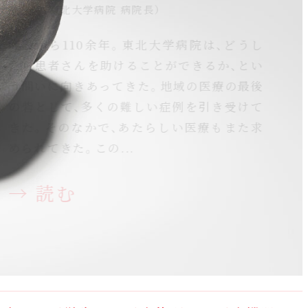
ブックレビュー『土門拳の
亀井尚（東北大学病院 病院長）
伊藤亜紗（美学者・東京科学大学教授）
原田成美（東北大学大学院医学系研究科乳腺・内分
愼 允翼（東京科学大学研究員）
泌外科学分野 准教授）
風貌』
開設から110余年。東北大学病院は、どうし
たら患者さんを助けることができるか、とい
手は、誰にとっても身近な存在でありなが
東北大学大学院医学系研究科乳腺・内分泌外
う問いに向きあってきた。地域の医療の最後
ら、その経験のあり方は決して一様ではあり
科学分野の原田成美准教授は、「超音波検査
土門拳 著
クレヴィス、2022年
の砦として、多くの難しい症例を引き受けて
ません。触れること、動かすこと、感じるこ
による乳がん検診の有効性」を検証する研究
きた。そのなかで、あたらしい医療もまた求
と。私たちは日々「手」を使いながら生きて
に取り組んでいます。マンモグラフィは、乳
→ 読む
められてきた。この...
いますが、その手をどのように経験している
がん検診において死亡率減少効果が証明さ
のかを言葉にする機会は...
れている唯一の検診方法...
→ 読む
→ 読む
→ 読む