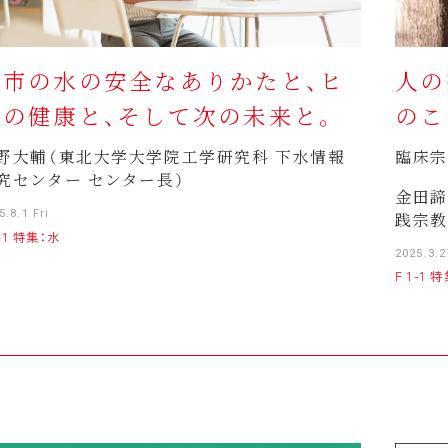
都市の水の安全なありかたと、ヒ
人の
トの健康と、そして次の未来と。
のこ
野大輔（東北大学大学院工学研究科 下水情報
臨床宗
究センター センター長）
金田諦
5.8.1 Fri
践宗教
2-1 特集：水
2025.3.
F 1-1 