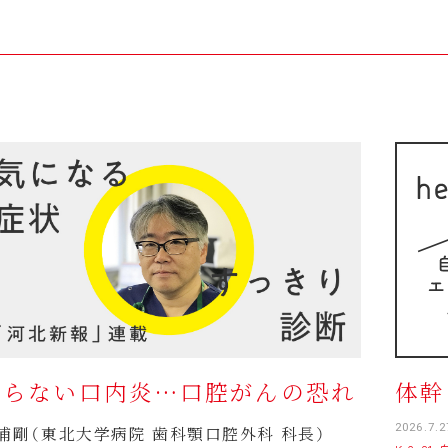
治らない口内炎…口腔がんの恐れ
体幹
2026.7.
浦剛（東北大学病院 歯科顎口腔外科 科長）