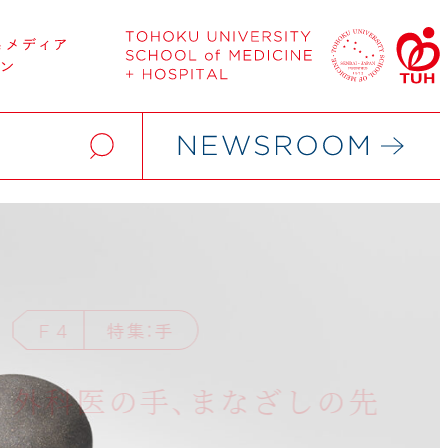
F 4
S 3
特集：手
チャオ！研究室
F 4
特集：手
伊藤亜紗・愼 允翼往復書
超音波検査の上乗せで進
外科医の手、まなざしの先
F 4
特集：手
簡（2）
行乳がん罹患率低下