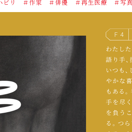
＃作家
＃俳優
＃再生医療
＃写真家
＃
F 4
わたした
語り手、
いつも、
やかな
もある。
手を尽
を負う
る。つ