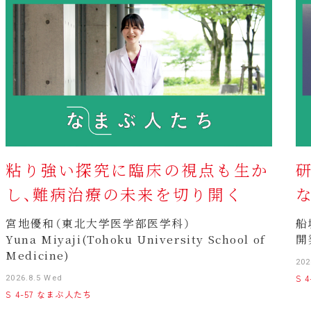
粘り強い探究に臨床の視点も生か
し、難病治療の未来を切り開く
宮地優和（東北大学医学部医学科）
船
Yuna Miyaji(Tohoku University School of
開
Medicine)
202
S 
2026.8.5 Wed
S 4-57 なまぶ人たち