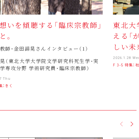
想いを傾聴する「臨床宗教師」
東北大
と。
える「
しい未
教師・金田諦晃さんインタビュー（1）
2026.1.28 We
晃（東北大学大学院文学研究科死生学・実
F 3-5 特集：
学専攻分野 学術研究員・臨床宗教師）
27 Thu
特集：きく