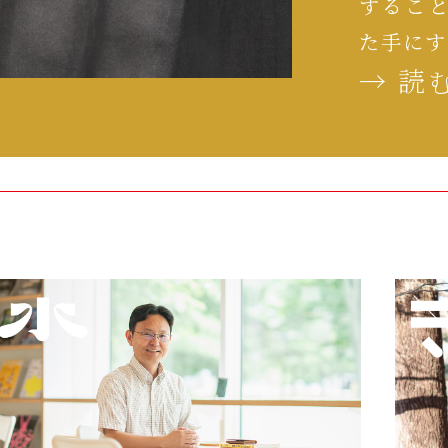
するこ
た手にす
→ 読