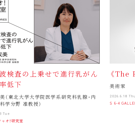
波検査の上乗せで進行乳がん
《The 
率低下
美術家
美（東北大学大学院医学系研究科乳腺・内
2026.6.18 Th
科学分野 准教授）
S 6-4 GALL
3 Tue
4 チャオ！研究室