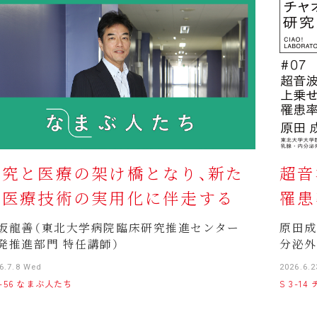
研究と医療の架け橋となり、新た
超音
な医療技術の実用化に伴走する
罹患
坂龍善（東北大学病院臨床研究推進センター
原田成
発推進部門 特任講師）
分泌外
6.7.8 Wed
2026.6.2
4-56 なまぶ人たち
S 3-1