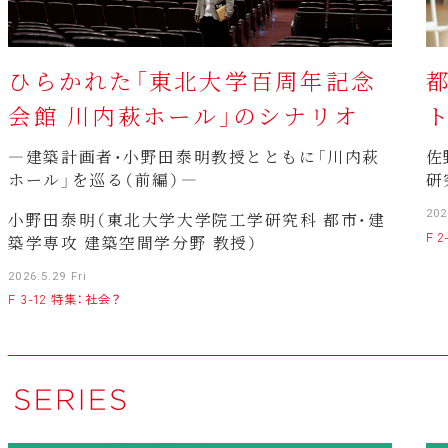
ひらかれた「東北大学百周年記念
会館 川内萩ホール」のシナリオ
―建築計画者・小野田泰明教授とともに「川内萩
佐
ホール」を巡る（前編）―
研
202
小野田泰明（東北大学大学院工学研究科 都市・建
F 
築学専攻 建築空間学分野 教授）
2026.5.29 Fri
F 3-12 特集：社会？