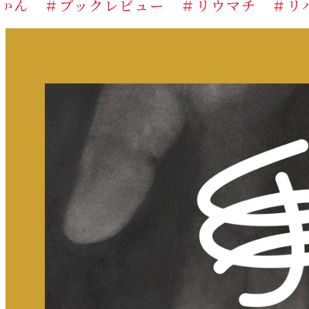
ブックレビュー
＃リウマチ
＃リハビリ