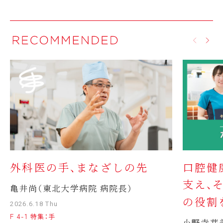
外科医の手、まなざしの先
口腔健
支え、
亀井尚（東北大学病院 病院長）
の役割
2026.6.18 Thu
F 4-1 特集：手
小野寺芽