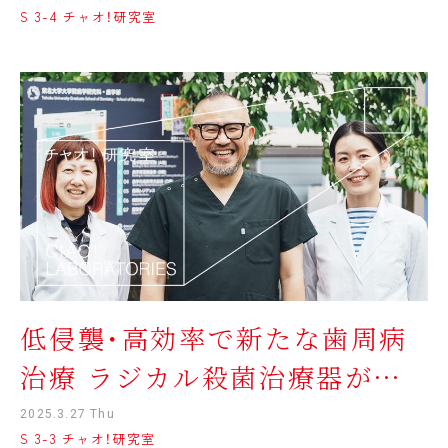
S 3-4 チャオ！研究室
低侵襲・高効率で新たな歯周病
治療 ラジカル殺菌治療器が社
会実装へ
2025.3.27 Thu
S 3-3 チャオ！研究室