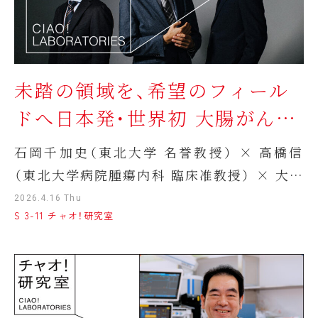
未踏の領域を、希望のフィール
ドへ日本発・世界初 大腸がんエ
ピゲノム診断薬
石岡千加史（東北大学 名誉教授） × 高橋信
「OncoGuide™ EpiLight™メ
（東北大学病院腫瘍内科 臨床准教授） × 大内
チル化検出キット」社会実装
康太（東北大学大学院医学系研究科臨床腫瘍
2026.4.16 Thu
S 3-11 チャオ！研究室
学分野 助教）