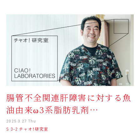
腸管不全関連肝障害に対する魚
油由来ω3系脂肪乳剤
Omegaven®の薬事承認を目的
2025.3.27 Thu
S 3-2 チャオ！研究室
とした臨床治験