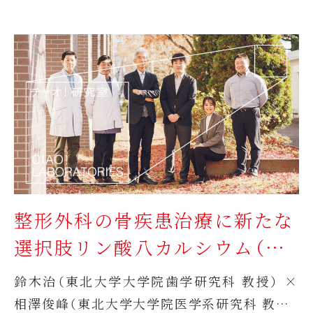
整形外科の骨疾患治療に新たな
選択肢リン酸八カルシウム（
OCP）骨補填材が実用化へ
鈴木治（東北大学大学院歯学研究科 教授） ×
相澤俊峰（東北大学大学院医学系研究科 教授）