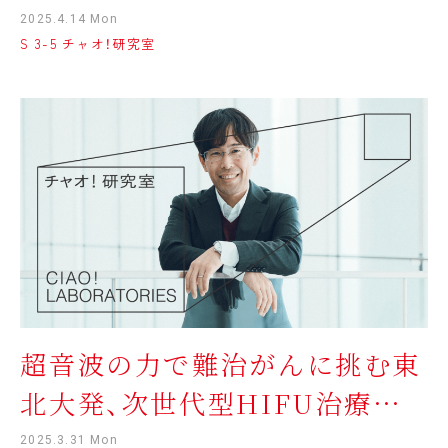
× 森優（東北大学病院 整形外科 講師）
2025.4.14 Mon
S 3-5 チャオ！研究室
超音波の力で難治がんに挑む東
北大発、次世代型HIFU治療装
置の開発
2025.3.31 Mon