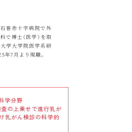
。石巻赤十字病院で外
科で博士（医学）を取
北大学大学院医学系研
25年7月より現職。
科学分野
検査の上乗せで進行乳が
向け乳がん検診の科学的