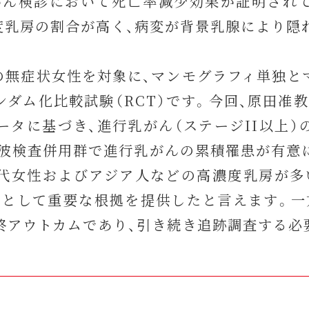
がん検診において死亡率減少効果が証明され
濃度乳房の割合が高く、病変が背景乳腺により隠
-49歳の無症状女性を対象に、マンモグラフィ単独
ダム化比較試験（RCT）です。今回、原田准
ータに基づき、進行乳がん（ステージII以上
音波検査併用群で進行乳がんの累積罹患が有意
0代女性およびアジア人などの高濃度乳房が多
ータとして重要な根拠を提供したと言えます。一
終アウトカムであり、引き続き追跡調査する必