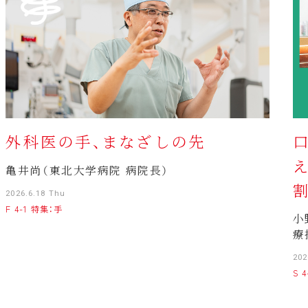
外科医の手、まなざしの先
亀井尚（東北大学病院 病院長）
2026.6.18 Thu
F 4-1 特集：手
小
療
202
S 