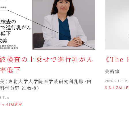
波検査の上乗せで進行乳がん
《The 
率低下
美術家
美（東北大学大学院医学系研究科乳腺・内
2026.6.18 Th
科学分野 准教授）
S 6-4 GALL
3 Tue
4 チャオ！研究室