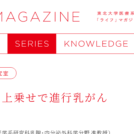
究室
の上乗せで進行乳がん
学系研究科乳腺・内分泌外科学分野 准教授）