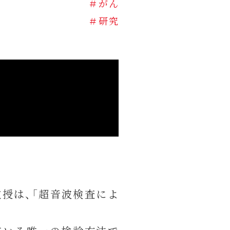
＃がん
＃研究
授は、「超音波検査によ