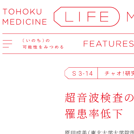
S 3-14
チャオ！研
超音波検査
罹患率低下
原田成美（東北大学大学院医