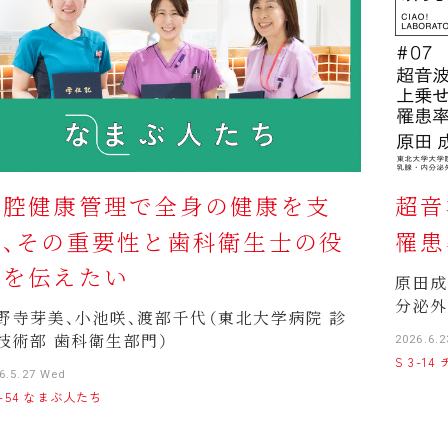
口腔健康管理で全身の健康を支
超音
え、その重要性と歯科衛生士の役
罹患
割を伝えたい
原田成
分泌外
野寺芽美、小池咲、渡部千代（東北大学病院 診
技術部 歯科衛生部門）
2026.6.2
S 3-1
6.5.27 Wed
4-54 なまぶ人たち