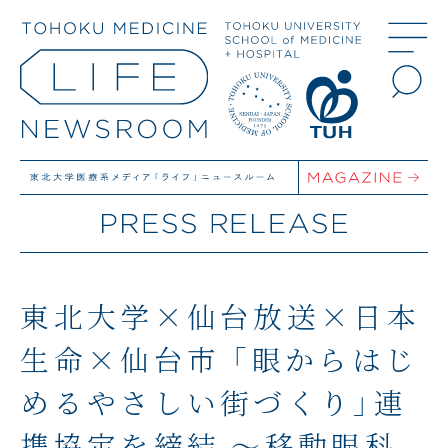
東北大学×仙台放送×日本
生命×仙台市 「眼からはじ
めるやさしい街づくり」連
携協定を締結 ～移動眼科