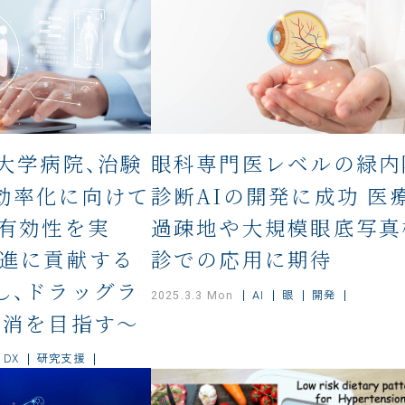
大学病院、治験
眼科専門医レベルの緑内
効率化に向けて
診断AIの開発に成功 医
の有効性を実
過疎地や大規模眼底写真
促進に貢献する
診での応用に期待
し、ドラッグラ
AI
眼
開発
2025.3.3 Mon
解消を目指す～
DX
研究支援