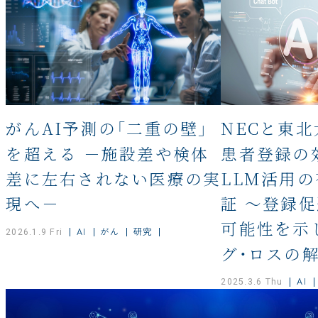
がんAI予測の「二重の壁」
NECと東北
を超える －施設差や検体
患者登録の
差に左右されない医療の実
LLM活用
現へ－
証 ～登録
可能性を示
AI
がん
研究
2026.1.9 Fri
グ・ロスの
AI
2025.3.6 Thu