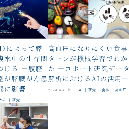
I）によって膵
高血圧になりにくい食事
腹水中の生存関
ターンが機械学習でわか
つける ―腹腔
た ―コホート研究デー
胞が膵臓がん患
解析におけるAIの活用
間に影響―
AI
研究
食事
高血圧
2024.4.4 Thu
がん
研究