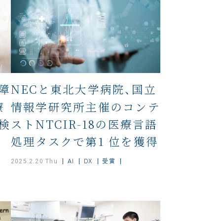
障
NECと東北大学病院、国立
療
情報学研究所主催のコンテ
検
ストNTCIR-18の医療言語
処理タスクで第1 位を獲得
AI
DX
受賞
2025.2.20 Thu