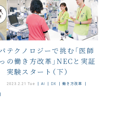
パ
テクノロジーで挑む「医師
っ
の働き方改革」NECと実証
タ
実験スタート（下）
―
AI
DX
働き方改革
2023.2.21 Tue