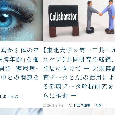
写真から体の年
【東北大学×第一三共ヘ
網膜年齢」を推
スケア】共同研究の継続、
開発 -糖尿病・
発展に向けて ― 大規模
卒中との関連を
査データとAIの活用に
る健康データ解析研究を
らに推進 ―
眼
研究
AI
産学連携
研究
2026.3.6 Fri