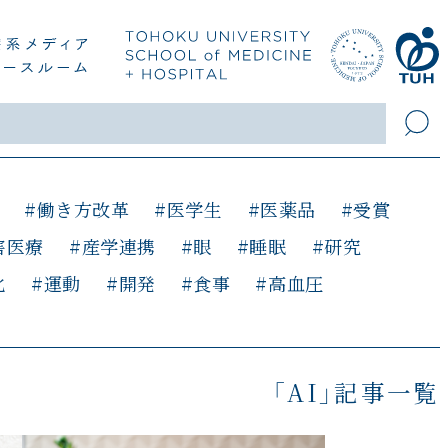
#働き方改革
#医学生
#医薬品
#受賞
害医療
#産学連携
#眼
#睡眠
#研究
化
#運動
#開発
#食事
#高血圧
「AI」記事一覧