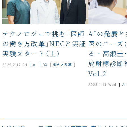
テクノロジーで挑む「医師
AIの発展
の働き方改革」NECと実証
医のニーズ
実験スタート（上）
る‐高瀬圭
放射線診断
AI
DX
働き方改革
2023.2.17 Fri
Vol.2
AI
2023.1.11 Wed