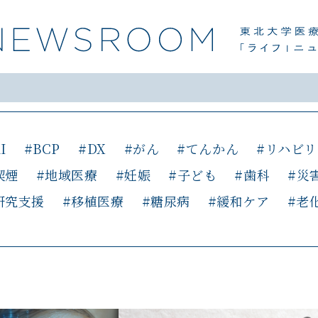
I
#BCP
#DX
#がん
#てんかん
#リハビリ
喫煙
#地域医療
#妊娠
#子ども
#歯科
#災
研究支援
#移植医療
#糖尿病
#緩和ケア
#老