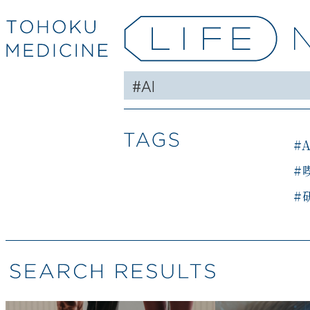
#A
#
#