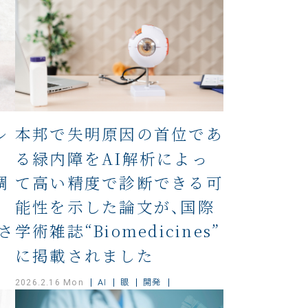
ル
本邦で失明原因の首位であ
る緑内障をAI解析によっ
調
て高い精度で診断できる可
よ
能性を示した論文が、国際
さ
学術雑誌“Biomedicines”
に掲載されました
AI
眼
開発
2026.2.16 Mon