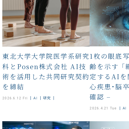
東北大学大学院医学系研究
1枚の眼底
科とPosen株式会社 AI技
齢を示す 「
術を活用した共同研究契約
定するAIを
を締結
心疾患・脳
確認 –
AI
研究
2026.6.12 Fri
AI
2026.4.21 Tue