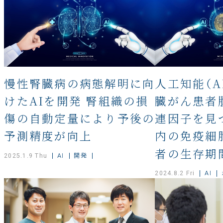
慢性腎臓病の病態解明に向
人工知能（A
けたAIを開発 腎組織の損
臓がん患者
傷の自動定量により予後の
連因子を見
予測精度が向上
内の免疫細
者の生存期
AI
開発
2025.1.9 Thu
AI
2024.8.2 Fri