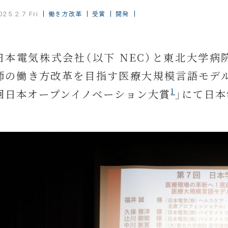
働き方改革
受賞
開発
025.2.7 Fri
日本電気株式会社（以下 NEC）と東北大学
師の働き方改革を目指す医療大規模言語モデル
1
回日本オープンイノベーション大賞
」にて日