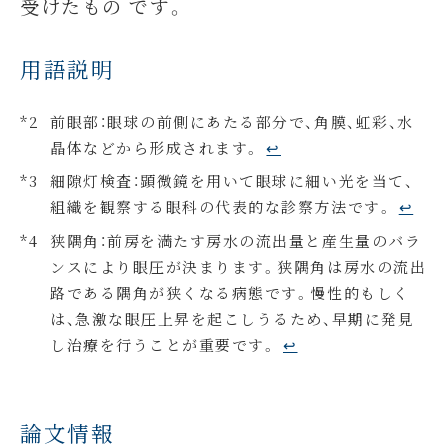
受けたもの です。
用語説明
前眼部：眼球の前側にあたる部分で、角膜、虹彩、水
晶体などから形成されます。
↩︎
細隙灯検査：顕微鏡を用いて眼球に細い光を当て、
組織を観察する眼科の代表的な診察方法です。
↩︎
狭隅角：前房を満たす房水の流出量と産生量のバラ
ンスにより眼圧が決まります。狭隅角は房水の流出
路である隅角が狭くなる病態です。慢性的もしく
は、急激な眼圧上昇を起こしうるため、早期に発見
し治療を行うことが重要です。
↩︎
論文情報