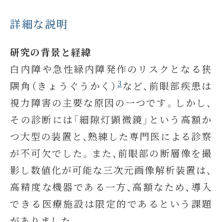
詳細な説明
研究の背景と経緯
白内障や急性緑内障発作のリスクとなる狭
3
隅角（きょうぐうかく）
など、前眼部疾患は
視力障害の主要な原因の一つです。しかし、
その診断には「細隙灯顕微鏡」という高額か
つ大型の装置と、熟練した専門医による診察
が不可欠でした。また、前眼部の断層像を撮
影し数値化が可能な三次元画像解析装置は、
高精度な機器である一方、高額なため、導入
できる医療施設は限定的であるという課題
がありました。