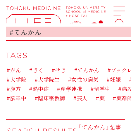
#がん
#きく
#せき
#てんかん
#ブック
#大学院
#大学院生
#女性の病気
#妊娠
#漢方
#熱中症
#産学連携
#留学生
#痛
#脳卒中
#臨床宗教師
#芸人
#薬
#薬剤
「てんかん」記事