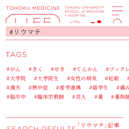
#がん
#きく
#せき
#てんかん
#ブック
#大学院
#大学院生
#女性の病気
#妊娠
#漢方
#熱中症
#産学連携
#留学生
#痛
#脳卒中
#臨床宗教師
#芸人
#薬
#薬剤
「リウマチ」記事