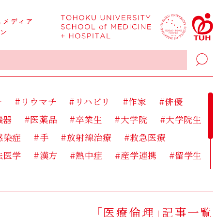
ー
#リウマチ
#リハビリ
#作家
#俳優
機器
#医薬品
#卒業生
#大学院
#大学院生
感染症
#手
#放射線治療
#救急医療
法医学
#漢方
#熱中症
#産学連携
#留学生
研究
#研究支援
#社会
#禁煙
#移植医療
床宗教師
#芸人
#薬
#薬剤師
#認知症
「医療倫理」記事一覧