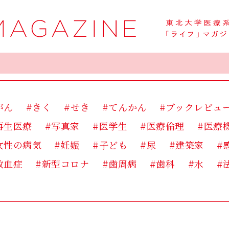
がん
#きく
#せき
#てんかん
#ブックレビュ
再生医療
#写真家
#医学生
#医療倫理
#医療
女性の病気
#妊娠
#子ども
#尿
#建築家
#
敗血症
#新型コロナ
#歯周病
#歯科
#水
#
痛み
#皮膚
#看護
#眼
#睡眠
#研修医
#
糖尿病
#老化
#肥満
#肩凝り
#脳卒中
#臨
運動
#開発
#食事