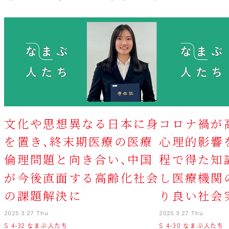
文化や思想異なる日本に身
コロナ禍が
を置き、終末期医療の医療
心理的影響
倫理問題と向き合い、中国
程で得た知
が今後直面する高齢化社会
し医療機関
の課題解決に
り良い社会
2025.3.27 Thu
2025.3.27 Thu
S 4-32 なまぶ人たち
S 4-30 なまぶ人たち