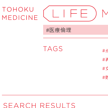
#
#
#
#
#
#
#