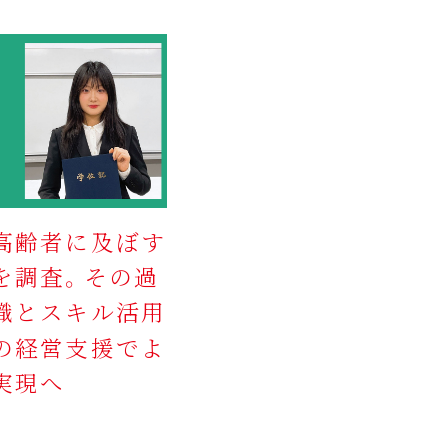
高齢者に及ぼす
を調査。その過
識とスキル活用
の経営支援でよ
実現へ