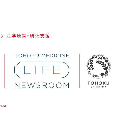
部
産学連携・研究支援
rved.