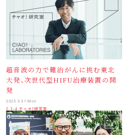
超音波の力で難治がんに挑む東北
大発、次世代型HIFU治療装置の開
発
2025.3.31 Mon
S 3-4 チャオ！研究室