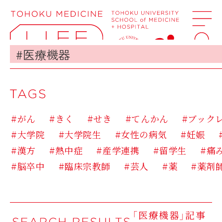
#がん
#きく
#せき
#てんかん
#ブック
#大学院
#大学院生
#女性の病気
#妊娠
#漢方
#熱中症
#産学連携
#留学生
#痛
#脳卒中
#臨床宗教師
#芸人
#薬
#薬剤
「医療機器」記事