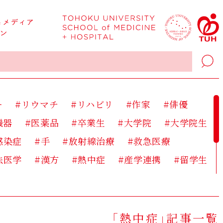
ー
#リウマチ
#リハビリ
#作家
#俳優
機器
#医薬品
#卒業生
#大学院
#大学院生
感染症
#手
#放射線治療
#救急医療
法医学
#漢方
#熱中症
#産学連携
#留学生
研究
#研究支援
#社会
#禁煙
#移植医療
床宗教師
#芸人
#薬
#薬剤師
#認知症
「熱中症」記事一覧