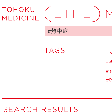
#
#
#
#
#
#
#