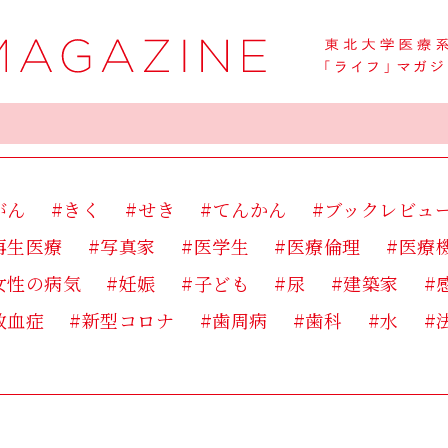
がん
#きく
#せき
#てんかん
#ブックレビュ
再生医療
#写真家
#医学生
#医療倫理
#医療
女性の病気
#妊娠
#子ども
#尿
#建築家
#
敗血症
#新型コロナ
#歯周病
#歯科
#水
#
痛み
#皮膚
#看護
#眼
#睡眠
#研修医
#
糖尿病
#老化
#肥満
#肩凝り
#脳卒中
#臨
運動
#開発
#食事