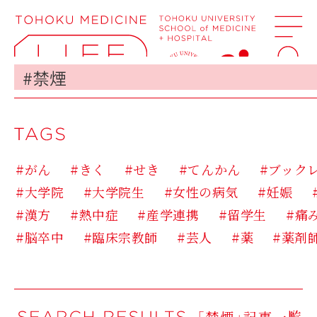
#がん
#きく
#せき
#てんかん
#ブック
#大学院
#大学院生
#女性の病気
#妊娠
#漢方
#熱中症
#産学連携
#留学生
#痛
#脳卒中
#臨床宗教師
#芸人
#薬
#薬剤
「禁煙」記事一覧