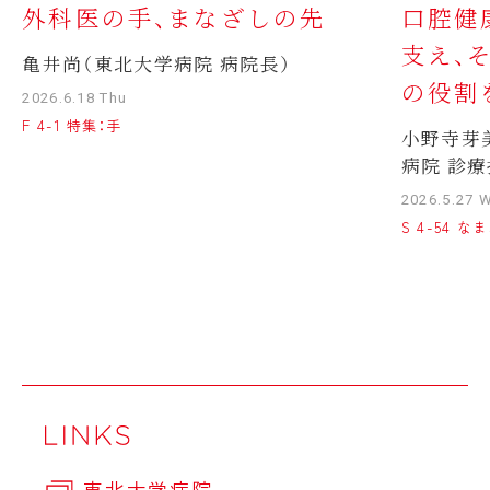
外科医の手、まなざしの先
口腔健
支え、
亀井尚（東北大学病院 病院長）
の役割
2026.6.18 Thu
F 4-1 特集：手
小野寺芽
病院 診療
2026.5.27 
S 4-54 
東北大学病院