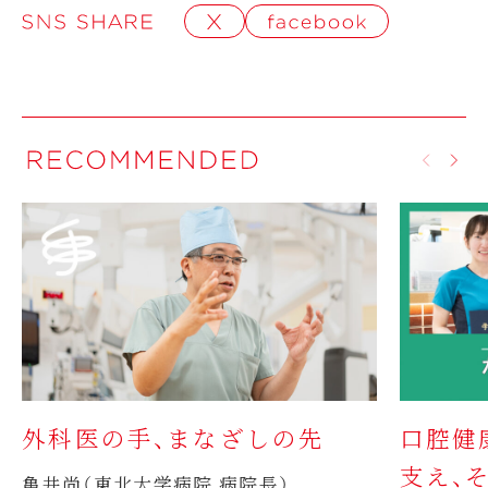
外科医の手、まなざしの先
口腔健
支え、
亀井尚（東北大学病院 病院長）