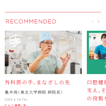
外科医の手、まなざしの先
口腔健
支え、
亀井尚（東北大学病院 病院長）
の役割
2026.6.18 Thu
F 4-1 特集：手