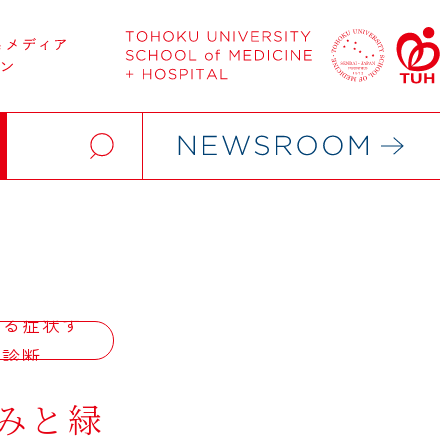
なる症状す
り診断
みと緑