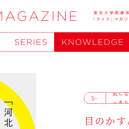
K
気に
5-
っき
1
目のかす