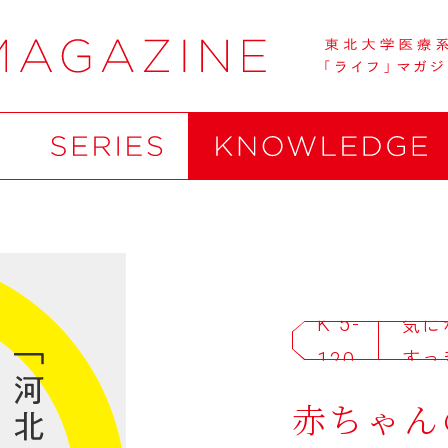
K 5-
気に
すっ
120
赤ちゃん