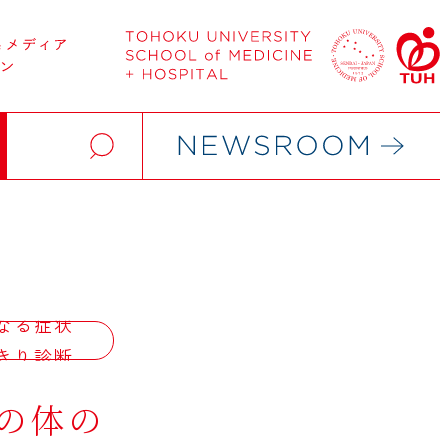
なる症状
きり診断
の体の