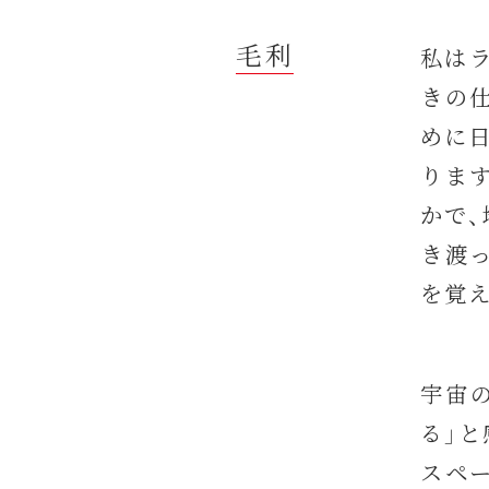
毛利
私は
きの
めに
りま
かで
き渡
を覚
宇宙
る」
スペ