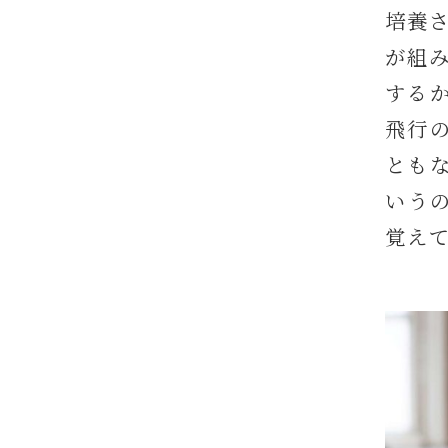
培養
が組
する
飛行
とも
いう
覚え