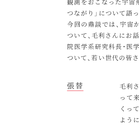
観測をおこなった宇宙
つながり」について語
今回の鼎談では、宇宙
ついて、毛利さんにお
院医学系研究科長・医
ついて、若い世代の皆
張替
毛利
って
くっ
よう