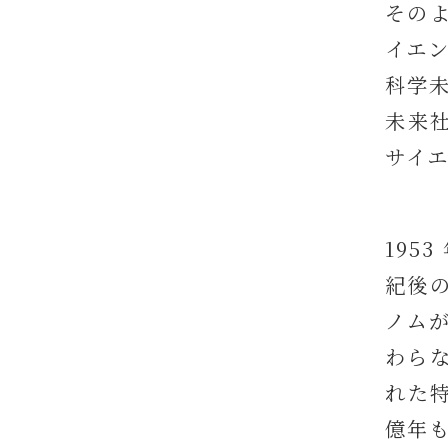
その
イエ
科学
未来
サイ
195
紀後の
ノム
わら
れた
億年