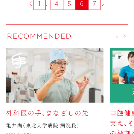
1
…
4
5
6
7
外科医の手、まなざしの先
口腔健
支え、
亀井尚（東北大学病院 病院長）
の役割